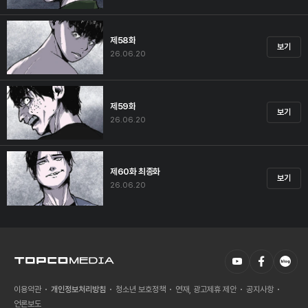
제58화
보기
26.06.20
제59화
보기
26.06.20
제60화 최종화
보기
26.06.20
이용약관
개인정보처리방침
청소년 보호정책
연재, 광고제휴 제안
공지사항
언론보도