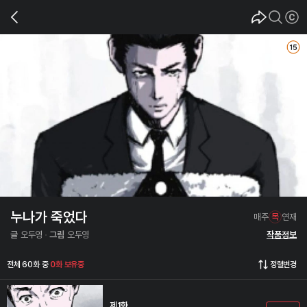
누나가 죽었다
매주
목
연재
글
오두영
그림
오두영
작품정보
전체 60화 중
0화 보유중
정렬변경
제1화