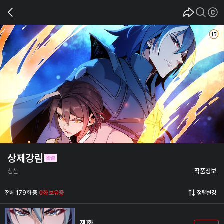
상제강림
청산
작품정보
전체 179화 중
0화 보유중
정렬변경
제1화