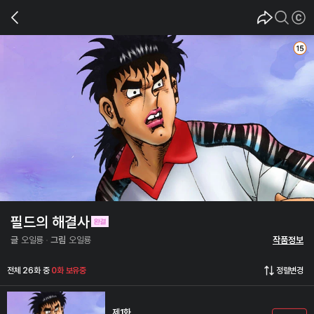
필드의 해결사
글
오일룡
그림
오일룡
작품정보
전체 26화 중
0화 보유중
정렬변경
제1화