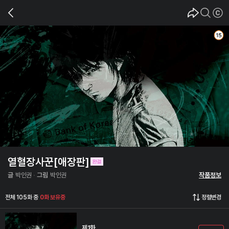
열혈장사꾼[애장판]
글
박인권
그림
박인권
작품정보
전체 105화 중
0화 보유중
정렬변경
제1화