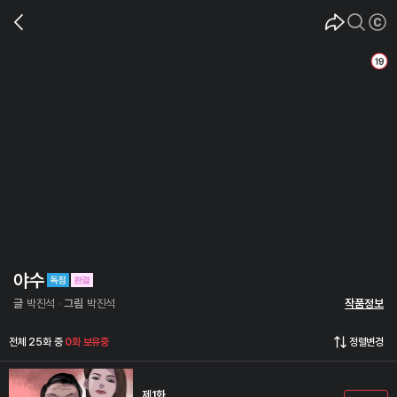
야수
글
박진석
그림
박진석
작품정보
전체 25화 중
0화 보유중
정렬변경
제1화